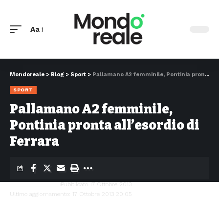
Aa
Mondoreale
>
Blog
>
Sport
>
Pallamano A2 femminile, Pontinia pronta all’esordio di Ferrara
SPORT
Pallamano A2 femminile,
Pontinia pronta all’esordio di
Ferrara
Simone Di Giulio
Pubblicato 17 Ottobre 2013
Ultimo aggiornamento: 17 Ottobre 2013 20:05