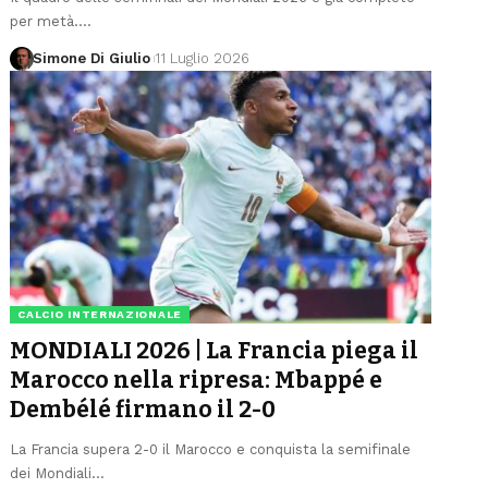
per metà.
…
Simone Di Giulio
11 Luglio 2026
CALCIO INTERNAZIONALE
MONDIALI 2026 | La Francia piega il
Marocco nella ripresa: Mbappé e
Dembélé firmano il 2-0
La Francia supera 2-0 il Marocco e conquista la semifinale
dei Mondiali
…