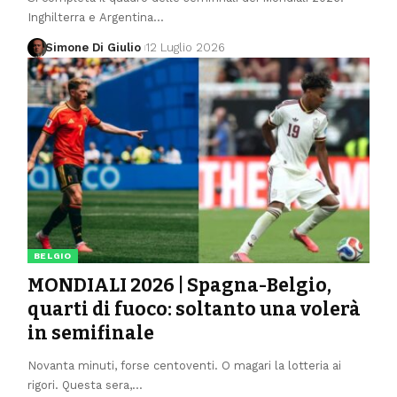
Inghilterra e Argentina
…
Simone Di Giulio
12 Luglio 2026
BELGIO
MONDIALI 2026 | Spagna-Belgio,
quarti di fuoco: soltanto una volerà
in semifinale
Novanta minuti, forse centoventi. O magari la lotteria ai
rigori. Questa sera,
…