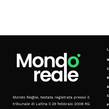
L
N
C
R
A
C
Mondo Re@le, testata registrata presso il
tribunale di Latina il 29 febbraio 2008 RG
P