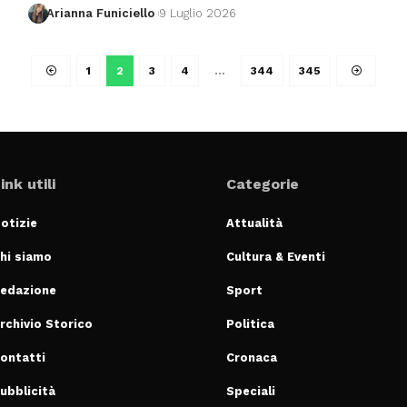
Arianna Funiciello
9 Luglio 2026
1
2
3
4
…
344
345
ink utili
Categorie
otizie
Attualità
hi siamo
Cultura & Eventi
edazione
Sport
rchivio Storico
Politica
ontatti
Cronaca
ubblicità
Speciali