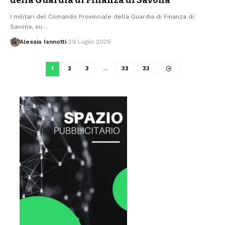
I militari del Comando Provinciale della Guardia di Finanza di
Savona, su
…
Alessia Iannotti
29 Luglio 2026
1
2
3
…
32
33