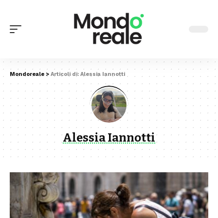
Mondoreale
>
Articoli di: Alessia Iannotti
Alessia Iannotti