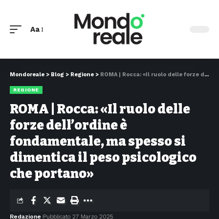
Aa
Mondoreale
>
Blog
>
Regione
>
ROMA | Rocca: «Il ruolo delle forze dell’ordine è fondamentale, ma spesso si dimentica il peso psicologico che portano»
REGIONE
ROMA | Rocca: «Il ruolo delle
forze dell’ordine è
fondamentale, ma spesso si
dimentica il peso psicologico
che portano»
Redazione
Pubblicato 27 Marzo 2025