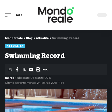
Aa
Mondoreale
>
Blog
>
Attualità
>
Swimming Record
ATTUALITÀ
Swimming Record
marco
Pubblicato 24 Marzo 2015
Ultimo aggiornamento: 24 Marzo 2015 7:44