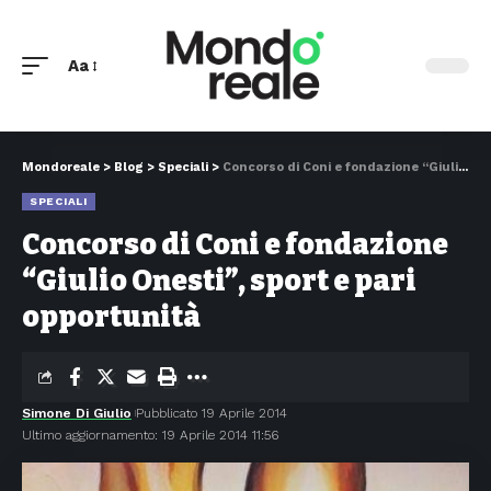
Aa
Mondoreale
>
Blog
>
Speciali
>
Concorso di Coni e fondazione “Giulio Onesti”, sport e pari opportunità
SPECIALI
Concorso di Coni e fondazione
“Giulio Onesti”, sport e pari
opportunità
Simone Di Giulio
Pubblicato 19 Aprile 2014
Ultimo aggiornamento: 19 Aprile 2014 11:56