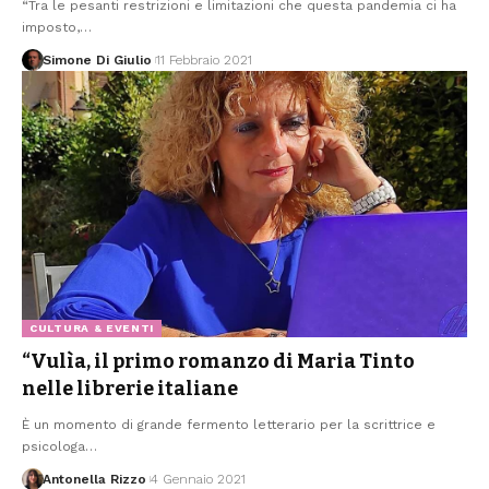
“Tra le pesanti restrizioni e limitazioni che questa pandemia ci ha
imposto,
…
Simone Di Giulio
11 Febbraio 2021
CULTURA & EVENTI
“Vulìa, il primo romanzo di Maria Tinto
nelle librerie italiane
È un momento di grande fermento letterario per la scrittrice e
psicologa
…
Antonella Rizzo
4 Gennaio 2021