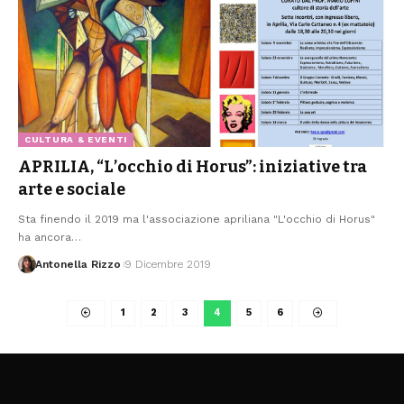
CULTURA & EVENTI
APRILIA, “L’occhio di Horus”: iniziative tra
arte e sociale
Sta finendo il 2019 ma l'associazione apriliana "L'occhio di Horus"
ha ancora
…
Antonella Rizzo
9 Dicembre 2019
1
2
3
4
5
6