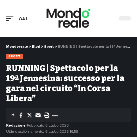
Aa
Mondoreale
>
Blog
>
Sport
>
RUNNING | Spettacolo per la 19ª Jennesina: successo per la gara nel circuito “In Corsa Libera”
SPORT
RUNNING | Spettacolo per la
19ª Jennesina: successo per la
gara nel circuito “In Corsa
Libera”
Redazione
Pubblicato 6 Luglio 2026
Ultimo aggiornamento: 6 Luglio 2026 16:59