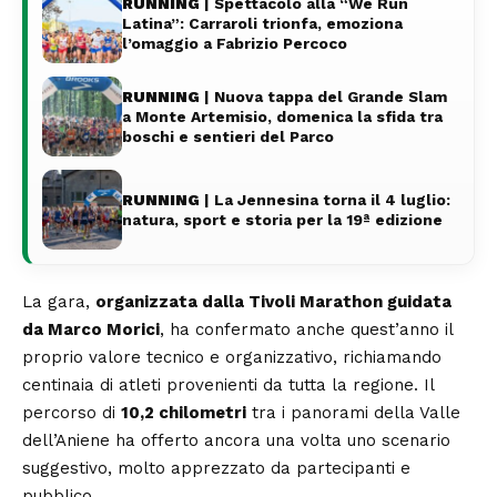
RUNNING
| Spettacolo alla “We Run
Latina”: Carraroli trionfa, emoziona
l’omaggio a Fabrizio Percoco
RUNNING
| Nuova tappa del Grande Slam
a Monte Artemisio, domenica la sfida tra
boschi e sentieri del Parco
RUNNING
| La Jennesina torna il 4 luglio:
natura, sport e storia per la 19ª edizione
La gara,
organizzata dalla Tivoli Marathon guidata
da Marco Morici
, ha confermato anche quest’anno il
proprio valore tecnico e organizzativo, richiamando
centinaia di atleti provenienti da tutta la regione. Il
percorso di
10,2 chilometri
tra i panorami della Valle
dell’Aniene ha offerto ancora una volta uno scenario
suggestivo, molto apprezzato da partecipanti e
pubblico.