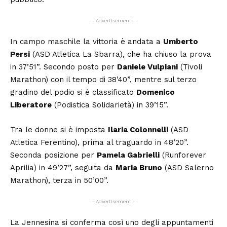
- Advertisement -
In campo maschile la vittoria è andata a
Umberto
Persi
(ASD Atletica La Sbarra), che ha chiuso la prova
in 37’51”. Secondo posto per
Daniele Vulpiani
(Tivoli
Marathon) con il tempo di 38’40”, mentre sul terzo
gradino del podio si è classificato
Domenico
Liberatore
(Podistica Solidarietà) in 39’15”.
Tra le donne si è imposta
Ilaria Colonnelli
(ASD
Atletica Ferentino), prima al traguardo in 48’20”.
Seconda posizione per
Pamela Gabrielli
(Runforever
Aprilia) in 49’27”, seguita da
Maria Bruno
(ASD Salerno
Marathon), terza in 50’00”.
- Advertisement -
La Jennesina si conferma così uno degli appuntamenti