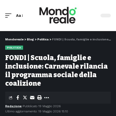
Aa
Mondoreale
>
Blog
>
Politica
>
FONDI | Scuola, famiglie e inclusione: Carnevale rilancia il programma sociale della coalizione
POLITICA
FONDI | Scuola, famiglie e
inclusione: Carnevale rilancia
il programma sociale della
coalizione
Redazione
Pubblicato 19 Maggio 2026
Ultimo aggiornamento: 19 Maggio 2026 15:10