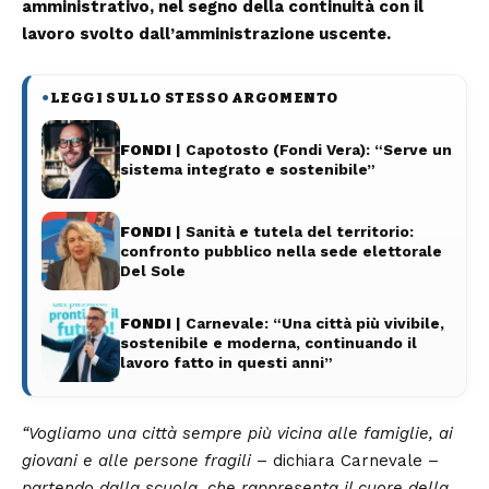
amministrativo, nel segno della continuità con il
lavoro svolto dall’amministrazione uscente.
LEGGI SULLO STESSO ARGOMENTO
●
FONDI
| Capotosto (Fondi Vera): “Serve un
sistema integrato e sostenibile”
FONDI
| Sanità e tutela del territorio:
confronto pubblico nella sede elettorale
Del Sole
FONDI
| Carnevale: “Una città più vivibile,
sostenibile e moderna, continuando il
lavoro fatto in questi anni”
“Vogliamo una città sempre più vicina alle famiglie, ai
giovani e alle persone fragili
– dichiara Carnevale –
partendo dalla scuola, che rappresenta il cuore della