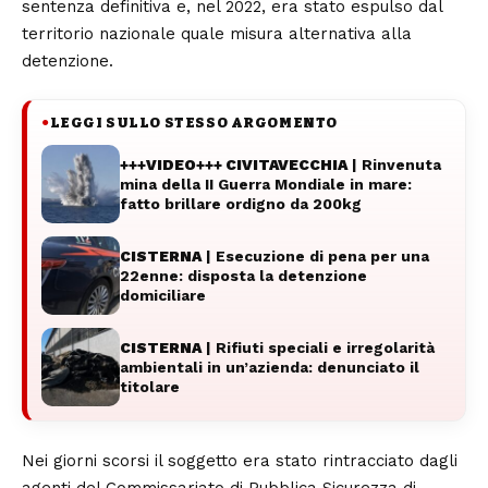
sentenza definitiva e, nel 2022, era stato espulso dal
territorio nazionale quale misura alternativa alla
detenzione.
LEGGI SULLO STESSO ARGOMENTO
●
+++VIDEO+++ CIVITAVECCHIA
| Rinvenuta
mina della II Guerra Mondiale in mare:
fatto brillare ordigno da 200kg
CISTERNA
| Esecuzione di pena per una
22enne: disposta la detenzione
domiciliare
CISTERNA
| Rifiuti speciali e irregolarità
ambientali in un’azienda: denunciato il
titolare
Nei giorni scorsi il soggetto era stato rintracciato dagli
agenti del Commissariato di Pubblica Sicurezza di