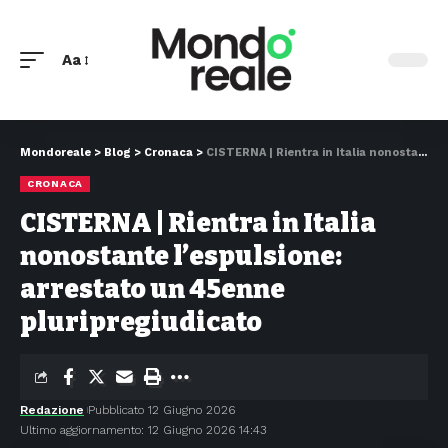
Aa
Mondoreale
>
Blog
>
Cronaca
>
CISTERNA | Rientra in Italia nonostante l’espulsione: arrestato un 45enne pluripregiudicato
CRONACA
CISTERNA | Rientra in Italia
nonostante l’espulsione:
arrestato un 45enne
pluripregiudicato
Redazione
Pubblicato 12 Giugno 2026
Ultimo aggiornamento: 12 Giugno 2026 14:43