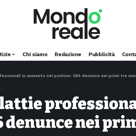
tizie
Chi siamo
Redazione
Pubblicità
Conta
fessionali in aumento nel pontino: 386 denunce nei primi tre me
attie profession
6 denunce nei prim