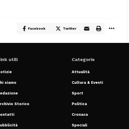
Facebook
Twitter
ink utili
Categorie
otizie
Attualità
hi siamo
Cultura & Eventi
edazione
Sport
rchivio Storico
Politica
ontatti
Cronaca
ubblicità
Speciali