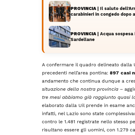
PROVINCIA
| Il saluto dell’A
carabinieri in congedo dopo a
PROVINCIA
| Acqua sospesa i
Sardellane
A confermare il quadro delineato dalla Ui
precedenti nell’area pontina:
897 casi n
andamento che continua dunque a cres
situazione della nostra provincia
– aggi
tre mesi abbiamo già raggiunto quasi la m
elaborato dalla Uil prende in esame anc
infatti, nel Lazio sono state complessi
contro le 1.481 registrate nello stesso p
risultano essere gli uomini, con 1.279 