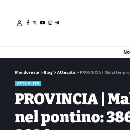
No
Mondoreale
>
Blog
>
Attualità
>
PROVINCIA | Malattie pro
ATTUALITÀ
PROVINCIA | Mal
nel pontino: 38