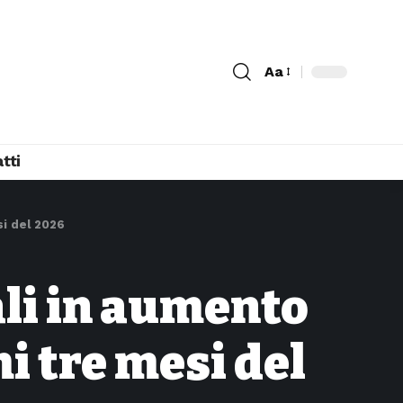
Aa
tti
si del 2026
ali in aumento
i tre mesi del