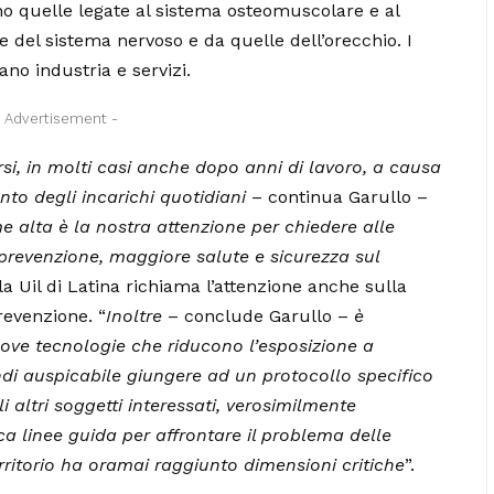
no quelle legate al sistema osteomuscolare e al
e del sistema nervoso e da quelle dell’orecchio. I
no industria e servizi.
- Advertisement -
, in molti casi anche dopo anni di lavoro, a causa
to degli incarichi quotidiani
– continua Garullo –
me alta è la nostra attenzione per chiedere alle
 prevenzione, maggiore salute e sicurezza sul
ella Uil di Latina richiama l’attenzione anche sulla
revenzione. “
Inoltre
– conclude Garullo –
è
ove tecnologie che riducono l’esposizione a
di auspicabile giungere ad un protocollo specifico
i altri soggetti interessati, verosimilmente
ca linee guida per affrontare il problema delle
erritorio ha oramai raggiunto dimensioni critiche
”.