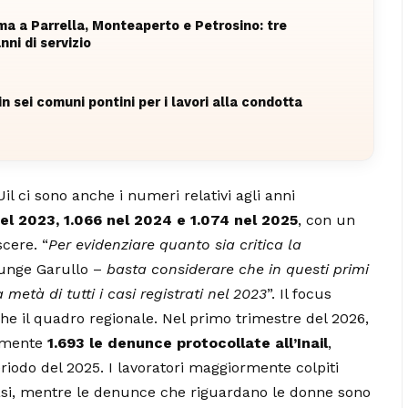
rma a Parrella, Monteaperto e Petrosino: tre
nni di servizio
n sei comuni pontini per i lavori alla condotta
l ci sono anche i numeri relativi agli anni
el 2023, 1.066 nel 2024 e 1.074 nel 2025
, con un
cere. “
Per evidenziare quanto sia critica la
unge Garullo –
basta considerare che in questi primi
età di tutti i casi registrati nel 2023
”. Il focus
he il quadro regionale. Nel primo trimestre del 2026,
vamente
1.693 le denunce protocollate all’Inail
,
eriodo del 2025. I lavoratori maggiormente colpiti
casi, mentre le denunce che riguardano le donne sono