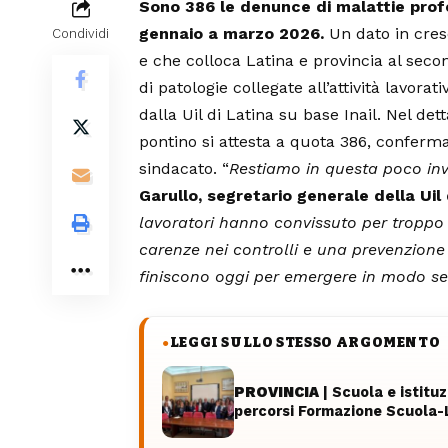
Sono 386 le denunce di malattie profe
gennaio a marzo 2026.
Un dato in cresc
Condividi
e che colloca Latina e provincia al sec
di patologie collegate all’attività lavor
dalla Uil di Latina su base Inail. Nel det
pontino si attesta a quota 386, confer
sindacato. “
Restiamo in questa poco inv
Garullo, segretario generale della Uil 
lavoratori hanno convissuto per troppo
carenze nei controlli e una prevenzione 
finiscono oggi per emergere in modo s
LEGGI SULLO STESSO ARGOMENTO
●
PROVINCIA
| Scuola e istitu
percorsi Formazione Scuola-