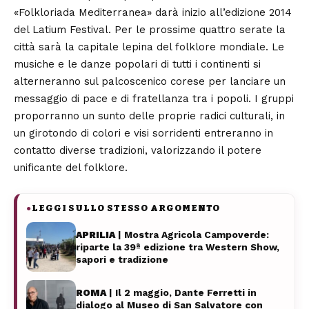
«Folkloriada Mediterranea» darà inizio all’edizione 2014
del Latium Festival. Per le prossime quattro serate la
città sarà la capitale lepina del folklore mondiale. Le
musiche e le danze popolari di tutti i continenti si
alterneranno sul palcoscenico corese per lanciare un
messaggio di pace e di fratellanza tra i popoli. I gruppi
proporranno un sunto delle proprie radici culturali, in
un girotondo di colori e visi sorridenti entreranno in
contatto diverse tradizioni, valorizzando il potere
unificante del folklore.
LEGGI SULLO STESSO ARGOMENTO
●
APRILIA
| Mostra Agricola Campoverde:
riparte la 39ª edizione tra Western Show,
sapori e tradizione
ROMA
| Il 2 maggio, Dante Ferretti in
dialogo al Museo di San Salvatore con