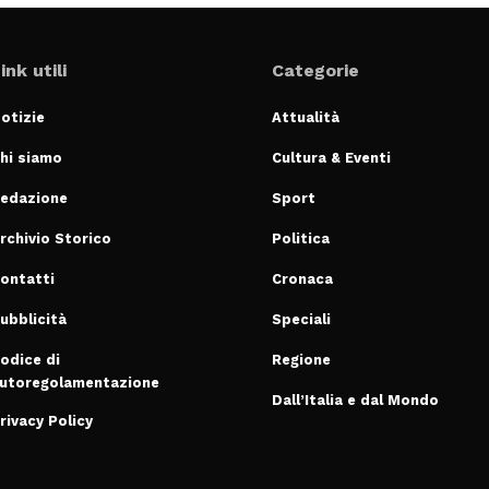
ink utili
Categorie
otizie
Attualità
hi siamo
Cultura & Eventi
edazione
Sport
rchivio Storico
Politica
ontatti
Cronaca
ubblicità
Speciali
odice di
Regione
utoregolamentazione
Dall’Italia e dal Mondo
rivacy Policy