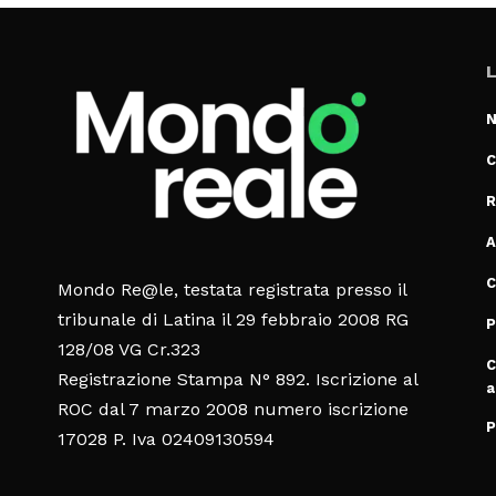
L
N
C
R
A
C
Mondo Re@le, testata registrata presso il
tribunale di Latina il 29 febbraio 2008 RG
P
128/08 VG Cr.323
C
Registrazione Stampa N° 892. Iscrizione al
a
ROC dal 7 marzo 2008 numero iscrizione
P
17028 P. Iva 02409130594