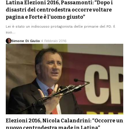
Latina Elezioni 2016, Passamonti: “Dopo i
disastri del centrodestra occorre voltare
pagina e Forte è l’uomo giusto”
Lei è stato un indiscusso protagonista delle primarie del PD. Il
suo
…
Simone Di Giulio
4 Febbraio 2016
Elezioni 2016, Nicola Calandrini: “Occorre un
nuovo centrodestra made in Latina”