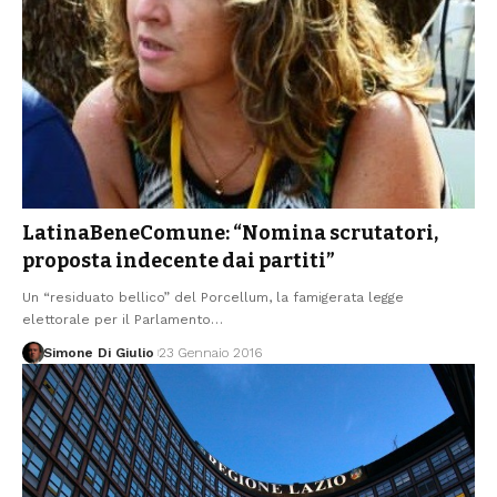
LatinaBeneComune: “Nomina scrutatori,
proposta indecente dai partiti”
Un “residuato bellico” del Porcellum, la famigerata legge
elettorale per il Parlamento
…
Simone Di Giulio
23 Gennaio 2016