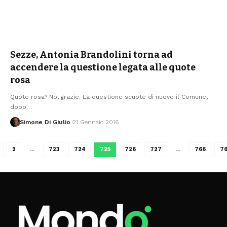
Sezze, Antonia Brandolini torna ad
accendere la questione legata alle quote
rosa
Quote rosa? No, grazie. La questione scuote di nuovo il Comune,
dopo
…
Simone Di Giulio
21 Gennaio 2016
2
…
723
724
725
726
727
…
766
7