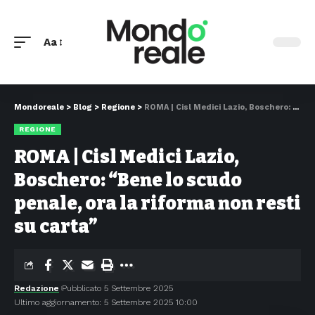
Aa
Mondoreale
>
Blog
>
Regione
>
ROMA | Cisl Medici Lazio, Boschero: “Bene lo scudo penale, ora la riforma non resti su carta”
REGIONE
ROMA | Cisl Medici Lazio,
Boschero: “Bene lo scudo
penale, ora la riforma non resti
su carta”
Redazione
Pubblicato 5 Settembre 2025
Ultimo aggiornamento: 5 Settembre 2025 10:00