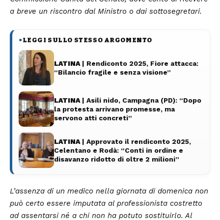
a breve un riscontro dal Ministro o dai sottosegretari.
LEGGI SULLO STESSO ARGOMENTO
●
LATINA
| Rendiconto 2025, Fiore attacca:
“Bilancio fragile e senza visione”
LATINA
| Asili nido, Campagna (PD): “Dopo
la protesta arrivano promesse, ma
servono atti concreti”
LATINA
| Approvato il rendiconto 2025,
Celentano e Rodà: “Conti in ordine e
disavanzo ridotto di oltre 2 milioni”
L’assenza di un medico nella giornata di domenica non
può certo essere imputata al professionista costretto
ad assentarsi né a chi non ha potuto sostituirlo. Al