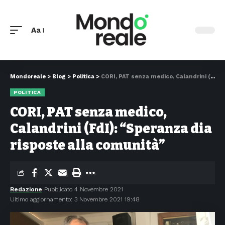
Aa
Mondoreale
>
Blog
>
Politica
>
CORI, PAT senza medico, Calandrini (FdI): “Speranza dia risposte alla comunità”
POLITICA
CORI, PAT senza medico,
Calandrini (FdI): “Speranza dia
risposte alla comunità”
Redazione
Pubblicato 4 Novembre 2021
Ultimo aggiornamento: 3 Novembre 2021 19:48