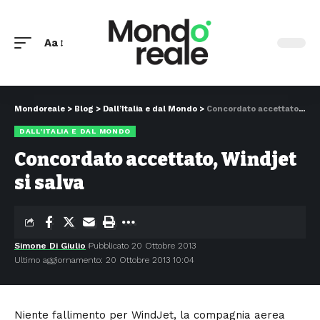
Aa
Mondoreale
>
Blog
>
Dall’Italia e dal Mondo
>
Concordato accettato, Windjet si salva
DALL’ITALIA E DAL MONDO
Concordato accettato, Windjet
si salva
Simone Di Giulio
Pubblicato 20 Ottobre 2013
Ultimo aggiornamento: 20 Ottobre 2013 10:04
Niente fallimento per WindJet, la compagnia aerea