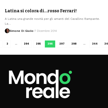
Latina si colora di…rosso Ferrari!
A Latina una grande novità per gli amanti del Cavallino Rampante.
La
…
Simone Di Giulio
7 Dicembre 2014
2
…
294
295
296
297
298
…
344
34