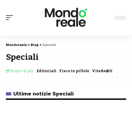
Mondoreale
>
Blog
>
Speciali
Speciali
Scopri di più:
Editoriali
Fisco in pillole
ViteRe@li
Ultime notizie Speciali