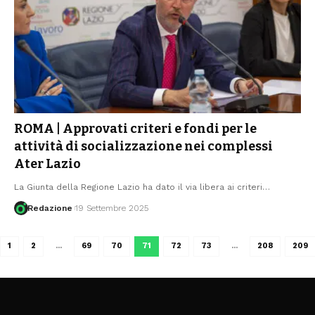
ROMA | Approvati criteri e fondi per le
attività di socializzazione nei complessi
Ater Lazio
La Giunta della Regione Lazio ha dato il via libera ai criteri
…
Redazione
19 Settembre 2025
1
2
…
69
70
71
72
73
…
208
209