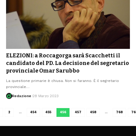
ELEZIONI: a Roccagorga sarà Scacchetti il
candidato del PD. La decisione del segretario
provinciale Omar Sarubbo
La questione primarie è chiusa. Non si faranno. È il segretario
provinciale
…
Redazione
28 Marzo 2023
2
…
454
455
456
457
458
…
768
76