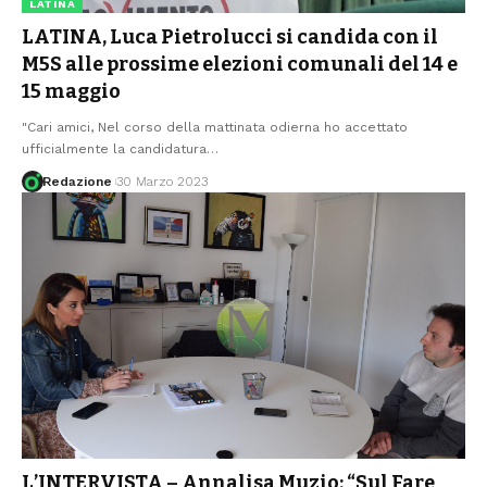
LATINA
LATINA, Luca Pietrolucci si candida con il
M5S alle prossime elezioni comunali del 14 e
15 maggio
"Cari amici, Nel corso della mattinata odierna ho accettato
ufficialmente la candidatura
…
Redazione
30 Marzo 2023
L’INTERVISTA – Annalisa Muzio: “Sul Fare