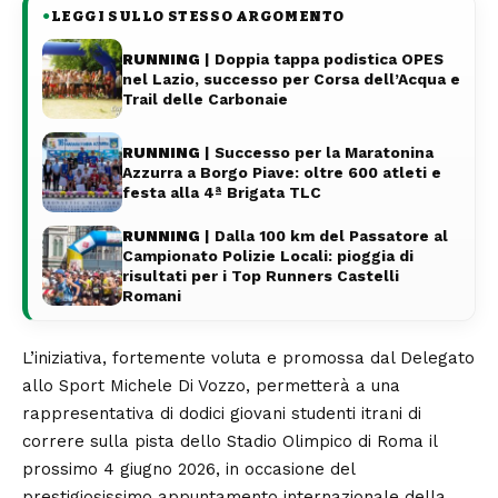
LEGGI SULLO STESSO ARGOMENTO
●
RUNNING
| Doppia tappa podistica OPES
nel Lazio, successo per Corsa dell’Acqua e
Trail delle Carbonaie
RUNNING
| Successo per la Maratonina
Azzurra a Borgo Piave: oltre 600 atleti e
festa alla 4ª Brigata TLC
RUNNING
| Dalla 100 km del Passatore al
Campionato Polizie Locali: pioggia di
risultati per i Top Runners Castelli
Romani
L’iniziativa, fortemente voluta e promossa dal Delegato
allo Sport Michele Di Vozzo, permetterà a una
rappresentativa di dodici giovani studenti itrani di
correre sulla pista dello Stadio Olimpico di Roma il
prossimo 4 giugno 2026, in occasione del
prestigiosissimo appuntamento internazionale della