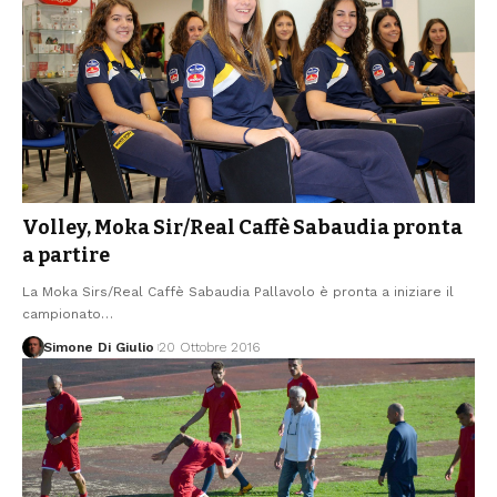
Volley, Moka Sir/Real Caffè Sabaudia pronta
a partire
La Moka Sirs/Real Caffè Sabaudia Pallavolo è pronta a iniziare il
campionato
…
Simone Di Giulio
20 Ottobre 2016