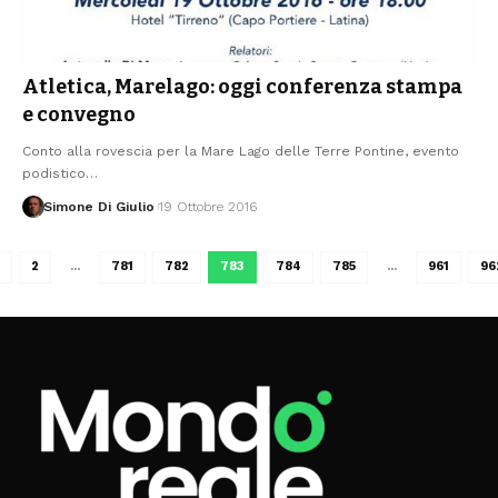
Atletica, Marelago: oggi conferenza stampa
e convegno
Conto alla rovescia per la Mare Lago delle Terre Pontine, evento
podistico
…
Simone Di Giulio
19 Ottobre 2016
2
…
781
782
783
784
785
…
961
96