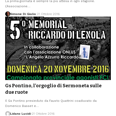
La prima giornata è sempre la più attesa in ogni stagione.
L’Associazione
…
Simone Di Giulio
21 Ottobre 2016
Gs Pontino, l’orgoglio di Sermoneta sulle
due ruote
Il Gs Pontino presieduto da Fausto Quattrini coadiuvato da
Domenico Basset e
…
Lidano Lucidi
21 Ottobre 2016