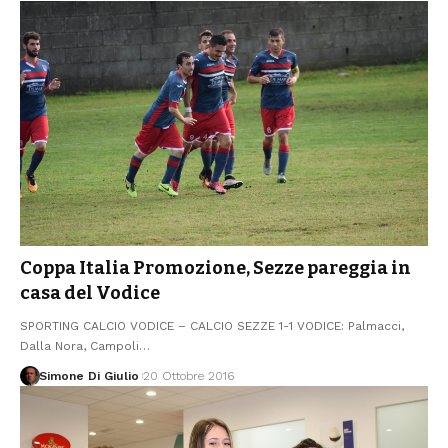
Coppa Italia Promozione, Sezze pareggia in
casa del Vodice
SPORTING CALCIO VODICE – CALCIO SEZZE 1-1 VODICE: Palmacci,
Dalla Nora, Campoli
…
Simone Di Giulio
20 Ottobre 2016