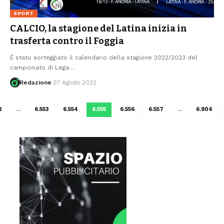
SPORT
CALCIO, la stagione del Latina inizia in
trasferta contro il Foggia
È stato sorteggiato il calendario della stagione 2022/2023 del
campionato di Lega
…
Redazione
27 Agosto 2022
2
…
6.553
6.554
6.555
6.556
6.557
…
6.904