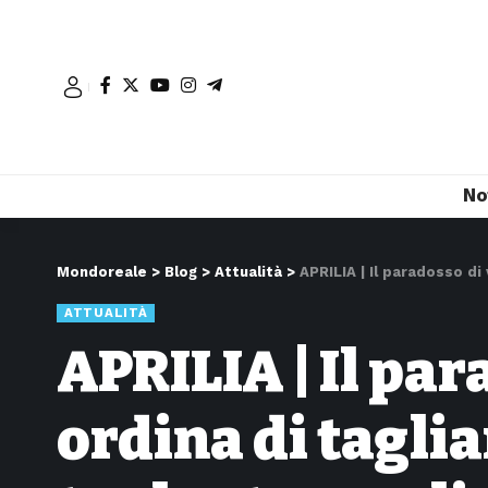
No
Mondoreale
>
Blog
>
Attualità
>
APRILIA | Il paradosso di 
ATTUALITÀ
APRILIA | Il par
ordina di taglia