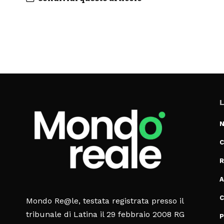
L
N
C
R
A
C
Mondo Re@le, testata registrata presso il
tribunale di Latina il 29 febbraio 2008 RG
P