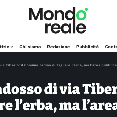
tizie
Chi siamo
Redazione
Pubblicità
Conta
via Tiberio: il Comune ordina di tagliare l’erba, ma l’area pubblic
adosso di via Tibe
re l’erba, ma l’ar