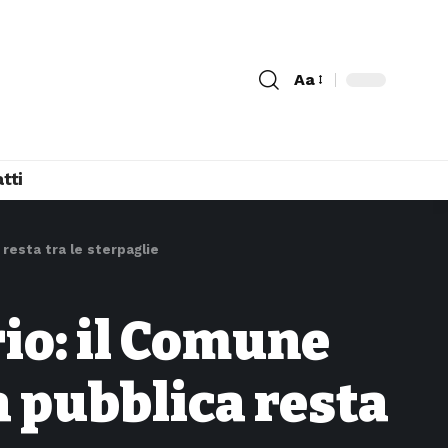
Aa
tti
a resta tra le sterpaglie
rio: il Comune
ea pubblica resta