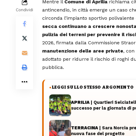
Mentre il
Comune di Aprilia
richiama cit
antincendio, in città emerge un caso che
Condividi
circonda l’impianto sportivo polivalente
secca continuano a crescere nonosta
pulizia dei terreni per prevenire il ris
2026, firmata dalla Commissione Straordi
manutenzione delle aree private
, con
adottato per ridurre il rischio di roghi d
pubblica.
LEGGI SULLO STESSO ARGOMENTO
●
APRILIA
| Quartieri Selciatel
successo per la giornata di p
TERRACINA
| Sara Norcia pr
nuova fase del progetto