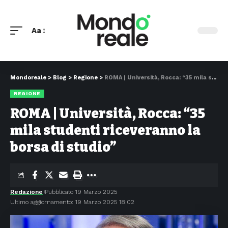
Aa
Mondoreale
>
Blog
>
Regione
>
ROMA | Università, Rocca: “35 mila studenti riceveranno la borsa di studio”
REGIONE
ROMA | Università, Rocca: “35
mila studenti riceveranno la
borsa di studio”
Redazione
Pubblicato 19 Marzo 2025
Ultimo aggiornamento: 19 Marzo 2025 18:02