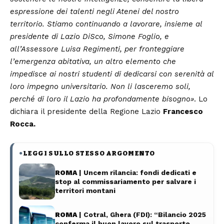
espressione dei talenti negli Atenei del nostro
territorio. Stiamo continuando a lavorare, insieme al
presidente di Lazio DiSco, Simone Foglio, e
all’Assessore Luisa Regimenti, per fronteggiare
l’emergenza abitativa, un altro elemento che
impedisce ai nostri studenti di dedicarsi con serenità al
loro impegno universitario. Non li lasceremo soli,
perché di loro il Lazio ha profondamente bisogno»
. Lo
dichiara il presidente della Regione Lazio
Francesco
Rocca.
LEGGI SULLO STESSO ARGOMENTO
●
ROMA
| Uncem rilancia: fondi dedicati e
stop al commissariamento per salvare i
territori montani
ROMA
| Cotral, Ghera (FDI): “Bilancio 2025
conferma il buon lavoro sul trasporto