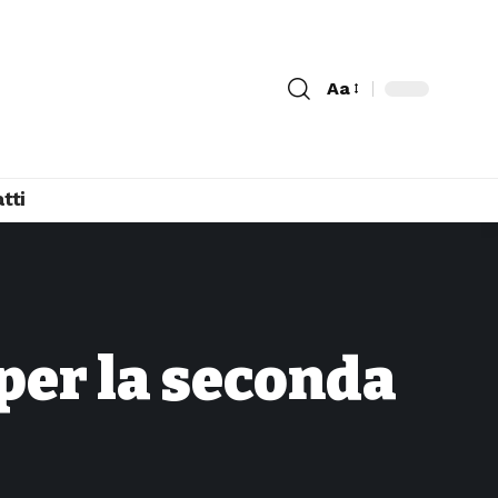
Aa
tti
 per la seconda