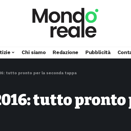
tizie
Chi siamo
Redazione
Pubblicità
Conta
016: tutto pronto per la seconda tappa
2016: tutto pronto