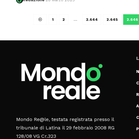
1
2
…
2.644
2.645
2.646
L
N
C
R
A
C
Mondo Re@le, testata registrata presso il
tribunale di Latina il 29 febbraio 2008 RG
P
128/08 VG Cr.323