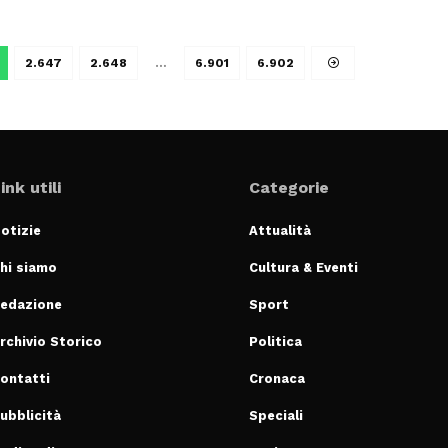
2.647
2.648
…
6.901
6.902
ink utili
Categorie
otizie
Attualità
hi siamo
Cultura & Eventi
edazione
Sport
rchivio Storico
Politica
ontatti
Cronaca
ubblicità
Speciali