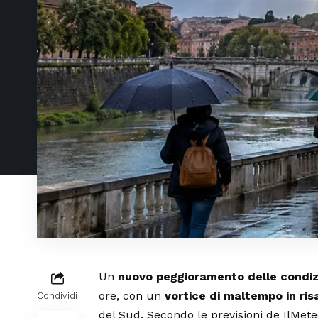
Un
nuovo peggioramento delle condiz
ore, con un
vortice di maltempo in ris
Condividi
del Sud. Secondo le previsioni de IlMete