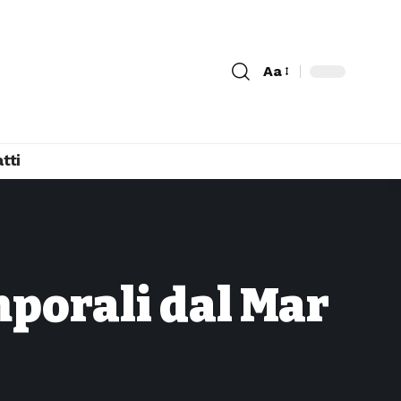
Aa
tti
mporali dal Mar