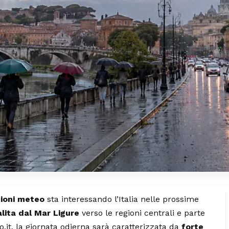
ioni meteo
sta interessando l’Italia nelle prossime
alita dal Mar Ligure
verso le regioni centrali e parte
o.it, la giornata odierna sarà caratterizzata da
forte