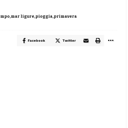
empo
mar ligure
pioggia
primavera
Facebook
Twitter