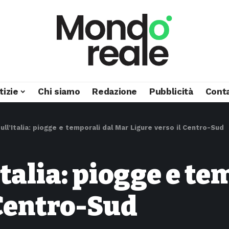
tizie
Chi siamo
Redazione
Pubblicità
Conta
ll’Italia: piogge e temporali dal Mar Ligure verso il Centro-Sud
talia: piogge e te
 Centro-Sud