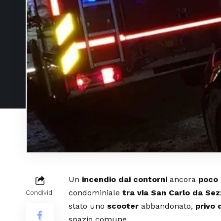
Un
incendio
dai contorni
ancora
poco 
condominiale
tra via San Carlo da Se
Condividi
stato uno
scooter
abbandonato,
privo 
spazio comune.