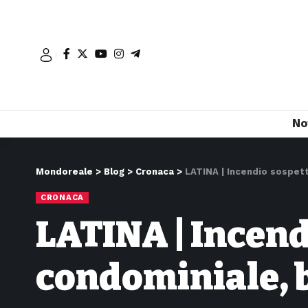
No
Mondoreale
>
Blog
>
Cronaca
>
LATINA | Incendio sospett
CRONACA
LATINA | Incend
condominiale, b