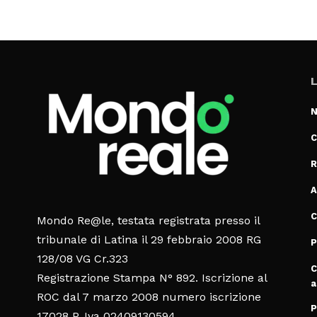
L
N
C
R
A
C
Mondo Re@le, testata registrata presso il
tribunale di Latina il 29 febbraio 2008 RG
P
128/08 VG Cr.323
C
Registrazione Stampa N° 892. Iscrizione al
a
ROC dal 7 marzo 2008 numero iscrizione
P
17028 P. Iva 02409130594