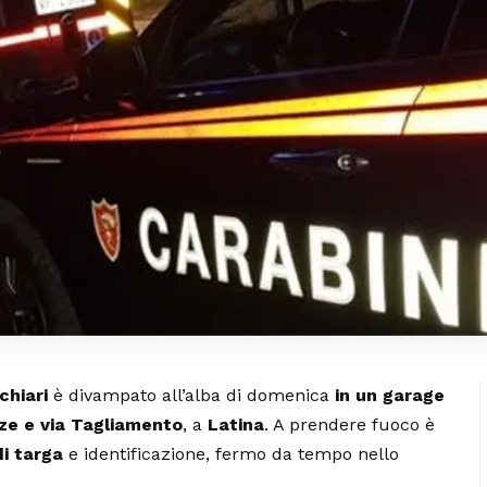
chiari
è divampato all’alba di domenica
in un garage
zze e via Tagliamento
, a
Latina
. A prendere fuoco è
di targa
e identificazione, fermo da tempo nello