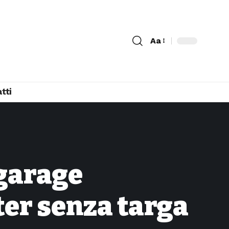
Aa
tti
 garage
er senza targa