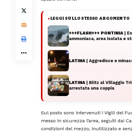
LEGGI SULLO STESSO ARGOMENTO
●
+++FLASH+++ PONTINIA
| Es
ammoniaca, area isolata e st
LATINA
| Aggredisce e minacc
LATINA
| Blitz al Villaggio T
arrestata una coppia
Sul posto sono intervenuti i Vigili del
messo in sicurezza l’area, seguiti dai C
condizioni del mezzo, inutilizzato e se