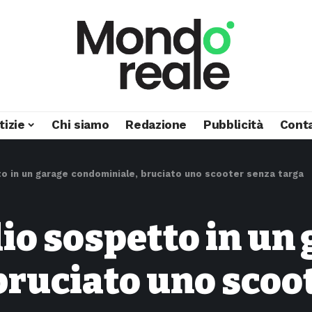
tizie
Chi siamo
Redazione
Pubblicità
Conta
o in un garage condominiale, bruciato uno scooter senza targa
io sospetto in un
ruciato uno scoot