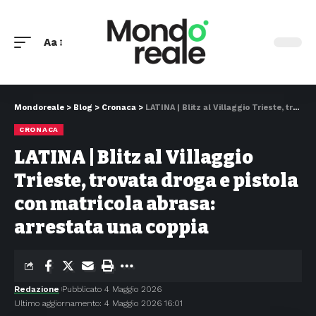
Aa
Mondoreale
>
Blog
>
Cronaca
>
LATINA | Blitz al Villaggio Trieste, trovata droga e pistola con matricola abrasa: arrestata una coppia
CRONACA
LATINA | Blitz al Villaggio
Trieste, trovata droga e pistola
con matricola abrasa:
arrestata una coppia
Redazione
Pubblicato 4 Maggio 2026
Ultimo aggiornamento: 4 Maggio 2026 16:01