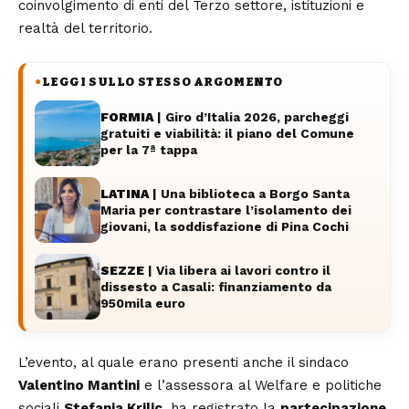
coinvolgimento di enti del Terzo settore, istituzioni e
realtà del territorio.
LEGGI SULLO STESSO ARGOMENTO
●
FORMIA
| Giro d’Italia 2026, parcheggi
gratuiti e viabilità: il piano del Comune
per la 7ª tappa
LATINA
| Una biblioteca a Borgo Santa
Maria per contrastare l’isolamento dei
giovani, la soddisfazione di Pina Cochi
SEZZE
| Via libera ai lavori contro il
dissesto a Casali: finanziamento da
950mila euro
L’evento, al quale erano presenti anche il sindaco
Valentino Mantini
e l’assessora al Welfare e politiche
sociali
Stefania Krilic
, ha registrato la
partecipazione