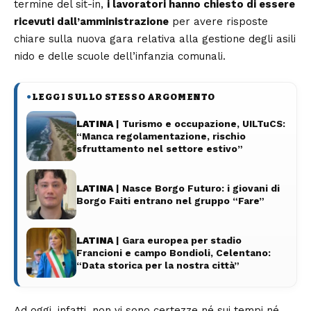
termine del sit-in,
i lavoratori hanno chiesto di essere
ricevuti dall’amministrazione
per avere risposte
chiare sulla nuova gara relativa alla gestione degli asili
nido e delle scuole dell’infanzia comunali.
LEGGI SULLO STESSO ARGOMENTO
●
LATINA
| Turismo e occupazione, UILTuCS:
“Manca regolamentazione, rischio
sfruttamento nel settore estivo”
LATINA
| Nasce Borgo Futuro: i giovani di
Borgo Faiti entrano nel gruppo “Fare”
LATINA
| Gara europea per stadio
Francioni e campo Bondioli, Celentano:
“Data storica per la nostra città”
Ad oggi, infatti, non vi sono certezze né sui tempi né