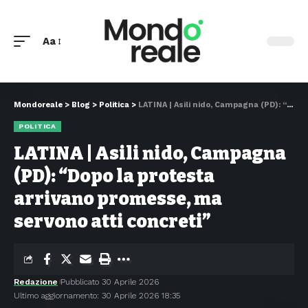
Aa
Mondoreale
>
Blog
>
Politica
>
LATINA | Asili nido, Campagna (PD): “Dopo la protesta arrivano promesse, ma servono atti concreti”
POLITICA
LATINA | Asili nido, Campagna
(PD): “Dopo la protesta
arrivano promesse, ma
servono atti concreti”
Redazione
Pubblicato 30 Aprile 2026
Ultimo aggiornamento: 30 Aprile 2026 18:35