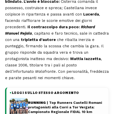
blindato.
L’avvio è bloccato:
Cisterna comanda il
possesso, costruisce e spreca; Castellana invece
colpisce in ripartenza e passa avanti con
Lucerda
,
facendo riaffiorare le scorie emotive dei giorni
precedenti.
Il contraccolpo dura poco:
Richard
Manuel Rejala
, capitano e faro tecnico, sale in cattedra
con una
tripletta d’autore
che ribalta inerzia e
punteggio, firmando la scossa che cambia la gara. Il
gruppo risponde da squadra vera e trova un
protagonista inatteso ma decisivo:
Mattia Iazzetta
,
classe 2006, titolare tra i pali al posto
dell’infortunato
Malafronte
. Con personalità, freddezza
e parate pesanti nei momenti chiave.
LEGGI SULLO STESSO ARGOMENTO
●
RUNNING
| Top Runners Castelli Romani
protagonisti alla Corri a Tor Vergata:
Campionato Regionale FIDAL 10 km