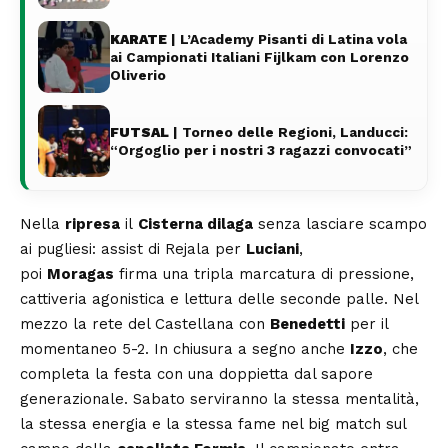
KARATE
| L’Academy Pisanti di Latina vola
ai Campionati Italiani Fijlkam con Lorenzo
Oliverio
FUTSAL
| Torneo delle Regioni, Landucci:
“Orgoglio per i nostri 3 ragazzi convocati”
Nella
ripresa
il
Cisterna dilaga
senza lasciare scampo
ai pugliesi: assist di Rejala per
Luciani
,
poi
Moragas
firma una tripla marcatura di pressione,
cattiveria agonistica e lettura delle seconde palle. Nel
mezzo la rete del Castellana con
Benedetti
per il
momentaneo 5-2. In chiusura a segno anche
Izzo
, che
completa la festa con una doppietta dal sapore
generazionale. Sabato serviranno la stessa mentalità,
la stessa energia e la stessa fame nel big match sul