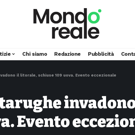
tizie
Chi siamo
Redazione
Pubblicità
Conta
vadono il litorale, schiuse 109 uova. Evento eccezionale
arughe invadono i
a. Evento eccezio