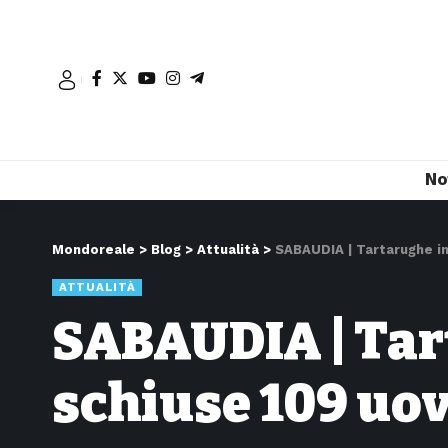
No
Mondoreale
>
Blog
>
Attualità
>
SABAUDIA | Tartarughe in
ATTUALITÀ
SABAUDIA | Tart
schiuse 109 uov