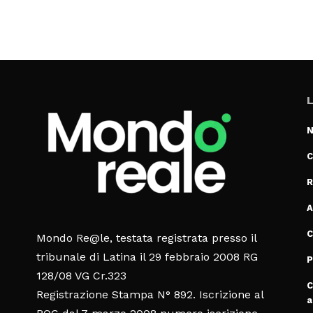
L
N
C
R
A
C
Mondo Re@le, testata registrata presso il
tribunale di Latina il 29 febbraio 2008 RG
P
128/08 VG Cr.323
C
Registrazione Stampa N° 892. Iscrizione al
a