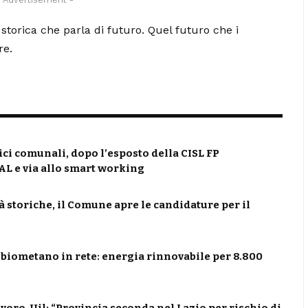
 storica che parla di futuro. Quel futuro che i
re.
ici comunali, dopo l’esposto della CISL FP
L e via allo smart working
tà storiche, il Comune apre le candidature per il
l biometano in rete: energia rinnovabile per 8.800
voro, Uil: “Provincia seconda nel Lazio per rischio di