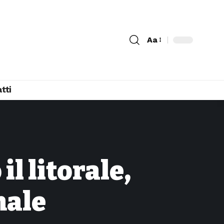
Aa
tti
l litorale,
nale