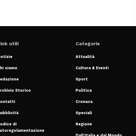
ink utili
Categorie
otizie
Attualità
hi siamo
Cultura & Eventi
edazione
Sport
rchivio Storico
Politica
ontatti
Cronaca
ubblicità
Speciali
odice di
Regione
utoregolamentazione
Dall’Italia e dal Mondo