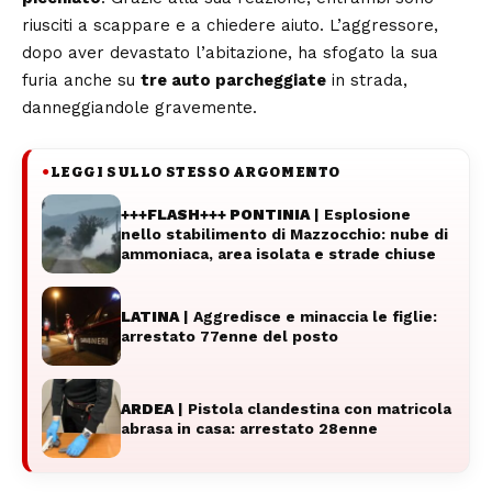
riusciti a scappare e a chiedere aiuto. L’aggressore,
dopo aver devastato l’abitazione, ha sfogato la sua
furia anche su
tre auto parcheggiate
in strada,
danneggiandole gravemente.
LEGGI SULLO STESSO ARGOMENTO
●
+++FLASH+++ PONTINIA
| Esplosione
nello stabilimento di Mazzocchio: nube di
ammoniaca, area isolata e strade chiuse
LATINA
| Aggredisce e minaccia le figlie:
arrestato 77enne del posto
ARDEA
| Pistola clandestina con matricola
abrasa in casa: arrestato 28enne