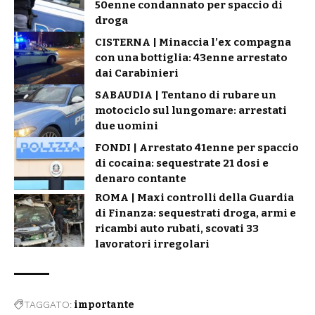
50enne condannato per spaccio di
droga
CISTERNA | Minaccia l’ex compagna
con una bottiglia: 43enne arrestato
dai Carabinieri
SABAUDIA | Tentano di rubare un
motociclo sul lungomare: arrestati
due uomini
FONDI | Arrestato 41enne per spaccio
di cocaina: sequestrate 21 dosi e
denaro contante
ROMA | Maxi controlli della Guardia
di Finanza: sequestrati droga, armi e
ricambi auto rubati, scovati 33
lavoratori irregolari
TAGGATO:
importante