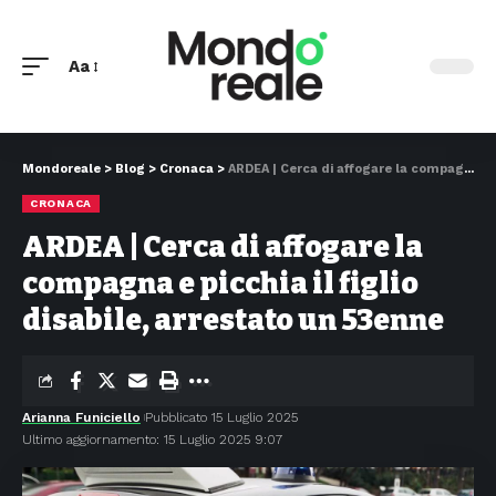
Aa
Mondoreale
>
Blog
>
Cronaca
>
ARDEA | Cerca di affogare la compagna e picchia il figlio disabile, arrestato un 53enne
CRONACA
ARDEA | Cerca di affogare la
compagna e picchia il figlio
disabile, arrestato un 53enne
Arianna Funiciello
Pubblicato 15 Luglio 2025
Ultimo aggiornamento: 15 Luglio 2025 9:07