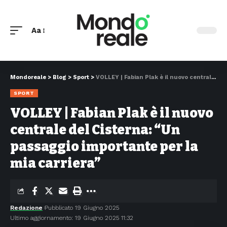
Aa
Mondoreale
>
Blog
>
Sport
>
VOLLEY | Fabian Plak è il nuovo centrale del Cisterna: “Un passaggio importante per la mia carriera”
SPORT
VOLLEY | Fabian Plak è il nuovo
centrale del Cisterna: “Un
passaggio importante per la
mia carriera”
Redazione
Pubblicato 19 Giugno 2025
Ultimo aggiornamento: 19 Giugno 2025 11:32