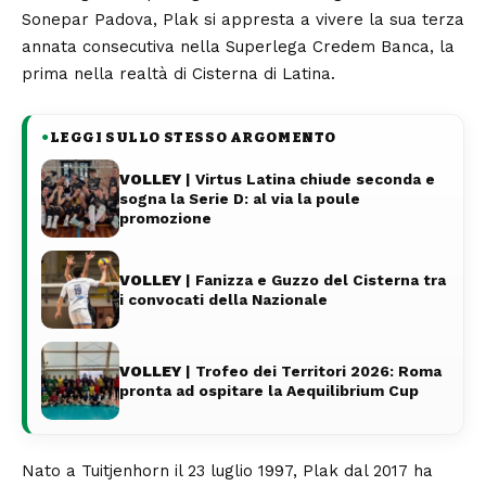
Sonepar Padova, Plak si appresta a vivere la sua terza
annata consecutiva nella Superlega Credem Banca, la
prima nella realtà di Cisterna di Latina.
LEGGI SULLO STESSO ARGOMENTO
●
VOLLEY
| Virtus Latina chiude seconda e
sogna la Serie D: al via la poule
promozione
VOLLEY
| Fanizza e Guzzo del Cisterna tra
i convocati della Nazionale
VOLLEY
| Trofeo dei Territori 2026: Roma
pronta ad ospitare la Aequilibrium Cup
Nato a Tuitjenhorn il 23 luglio 1997, Plak dal 2017 ha