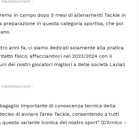
- Advertisement -
remo in campo dopo 5 mesi di allenamenti Tackle in
a preparazione in questa categoria sportiva, che poi
cano.
ttro anni fa, ci siamo dedicati solamente alla pratica
ntatto fisico, affacciandoci nel 2023/2024 con il
i dei nostri giocatori migliori a delle società Laziali
- Advertisement -
›
n bagaglio importante di conoscenza tecnica della
eciso di avviare l’area Tackle, consentendo a tutti
 a questa variante iconica del nostro sport” (D’Amico –