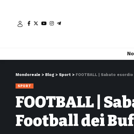
No
Mondoreale
>
Blog
>
Sport
>
FOOTBALL | Sabato esordio p
SPORT
FOOTBALL | Saba
Football dei Buf