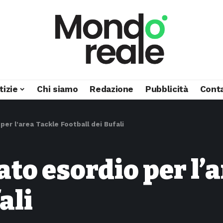
tizie
Chi siamo
Redazione
Pubblicità
Conta
er l’area Tackle Football dei Bufali
to esordio per l’
ali