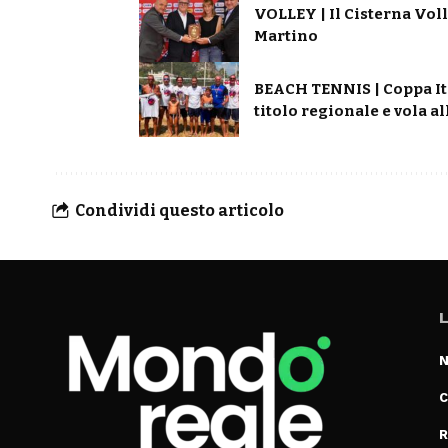
VOLLEY | Il Cisterna Voll
Martino
BEACH TENNIS | Coppa Ita
titolo regionale e vola al
Condividi questo articolo
L
N
C
R