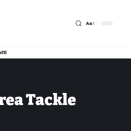
Aa
tti
area Tackle