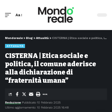
Aa
Mondoreale
>
Blog
>
Attualità
>
CISTERNA | Etica sociale e politica, il comune aderisce alla dichiarazione di “fraternità umana”
ATTUALITÀ
CISTERNA | Etica sociale e
politica, il comune aderisce
alla dichiarazione di
“fraternità umana”
Redazione
Pubblicato 10 Febbraio 2025
Ultimo aggiornamento: 10 Febbraio 2025 16:48