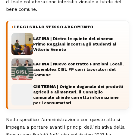
di leale collaborazione interistituzionale a tutela del
bene comune.
LEGGI SULLO STESSO ARGOMENTO
●
LATINA
| Dietro le quinte del cinema:
Primo Reggiani incontra gli studenti al
Vittorio Veneto
LATINA
| Nuovo contratto Funzioni Locali,
assemblea CISL FP con i lavoratori del
Comune
CISTERNA
| Origine doganale dei prodotti
agricoli e alimentari, il Consiglio
comunale chiede corretta informazione
per i consumatori
Nello specifico l’amministrazione con questo atto si
impegna a portare avanti i principi dell’iniziativa della
Fondazione
Fratelli tutti
, che nel giugno 2023 ha