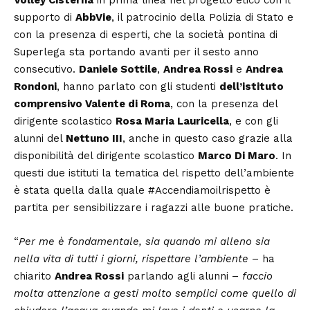
Volley Cisterna
in prima linea nel progetto etico con il
supporto di
AbbVie
, il patrocinio della Polizia di Stato e
con la presenza di esperti, che la società pontina di
Superlega sta portando avanti per il sesto anno
consecutivo.
Daniele Sottile
,
Andrea Rossi
e
Andrea
Rondoni
, hanno parlato con gli studenti
dell’istituto
comprensivo Valente di Roma
, con la presenza del
dirigente scolastico
Rosa Maria Lauricella
, e con gli
alunni del
Nettuno III
, anche in questo caso grazie alla
disponibilità del dirigente scolastico
Marco Di Maro
. In
questi due istituti la tematica del rispetto dell’ambiente
è stata quella dalla quale #Accendiamoilrispetto è
partita per sensibilizzare i ragazzi alle buone pratiche.
“
Per me è fondamentale, sia quando mi alleno sia
nella vita di tutti i giorni, rispettare l’ambiente
– ha
chiarito
Andrea Rossi
parlando agli alunni –
faccio
molta attenzione a gesti molto semplici come quello di