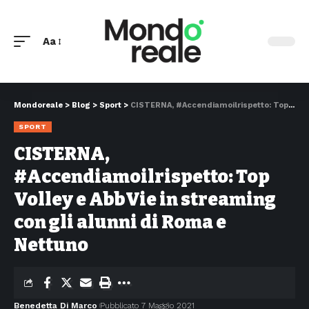
Aa
Mondoreale
>
Blog
>
Sport
>
CISTERNA, #Accendiamoilrispetto: Top Volley e AbbVie in streaming con gli alunni di Roma e Nettuno
SPORT
CISTERNA,
#Accendiamoilrispetto: Top
Volley e AbbVie in streaming
con gli alunni di Roma e
Nettuno
Benedetta Di Marco
Pubblicato 7 Maggio 2021