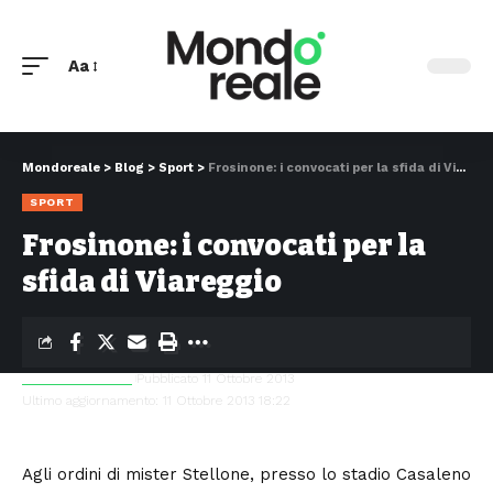
Aa
Mondoreale
>
Blog
>
Sport
>
Frosinone: i convocati per la sfida di Viareggio
SPORT
Frosinone: i convocati per la
sfida di Viareggio
Simone Di Giulio
Pubblicato 11 Ottobre 2013
Ultimo aggiornamento: 11 Ottobre 2013 18:22
Agli ordini di mister Stellone, presso lo stadio Casaleno