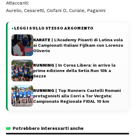
Attaccanti:
Aurelio, Cesaretti, Ciofani D, Curiale, Paganini
LEGGI SULLO STESSO ARGOMENTO
●
KARATE
| L’Academy Pisanti di Latina vola
ai Campionati Italiani Fijlkam con Lorenzo
Oliverio
RUNNING
| In Corsa Libera: in arrivo la
prima edizione della Setia Run 10k a
Sezze
RUNNING
| Top Runners Castelli Romani
protagonisti alla Corri a Tor Vergata:
Campionato Regionale FIDAL 10 km
Potrebbero interessarti anche