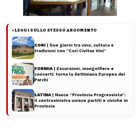
LEGGI SULLO STESSO ARGOMENTO
●
CORI
| Due giorni tra vino, cultura e
tradizioni con “Cori Civitas Vini”
FORMIA
| Escursioni, mongolfiere e
concerti: torna la Settimana Europea dei
Parchi
LATINA
| Nasce “Provincia Progressista”:
il centrosinistra unisce partiti e civiche in
Provincia